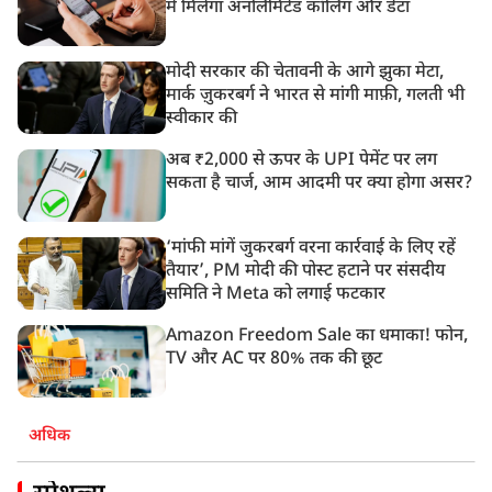
में मिलेगा अनलिमिटेड कॉलिंग और डेटा
मोदी सरकार की चेतावनी के आगे झुका मेटा,
मार्क ज़ुकरबर्ग ने भारत से मांगी माफ़ी, गलती भी
स्वीकार की
अब ₹2,000 से ऊपर के UPI पेमेंट पर लग
सकता है चार्ज, आम आदमी पर क्या होगा असर?
‘मांफी मांगें जुकरबर्ग वरना कार्रवाई के लिए रहें
तैयार’, PM मोदी की पोस्ट हटाने पर संसदीय
समिति ने Meta को लगाई फटकार
Amazon Freedom Sale का धमाका! फोन,
TV और AC पर 80% तक की छूट
अधिक