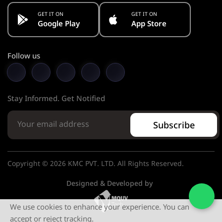
GET IT ON
GET IT ON
Google Play
App Store
Follow us
Stay Informed. Get Notified
Subscribe
Copyright © 2026 KMC PVT. LTD. All Rights Reserved.
Designed & Developed by
We use cookies to enhance your experience. You can
accept or reject tracking.