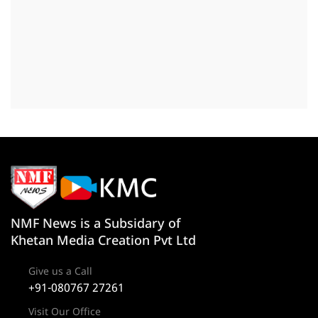
NMF News is a Subsidary of
Khetan Media Creation Pvt Ltd
Give us a Call
+91-080767 27261
Visit Our Office