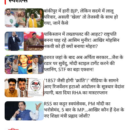
स्पेशल्स
बांकीपुर में हारी BJP, लेकिन सदमे में लालू
परिवार, असली ‘खेला’ तो तेजस्वी के साथ हो
गया, जानें कैसे
पाकिस्तान में तख्तापलट की आहट? राष्ट्रपति
बनना चाह रहे आसिम मुनीर! आखिर मोहसिन
नकवी को ही क्यों बनाया मोहरा?
इशरत जहां के बाद अब अर्पिता सरकार...जैश के
रडार पर सुवेंदु, मोदी स्टाइल टार्गेट करने की
प्लानिंग, STF का बड़ा एक्शन!
'1857 जैसी होगी 'क्रांति'!' मीडिया के सामने
आए रिजर्वेशन हटाओ आंदोलन के सूत्रधार वेदांश
त्यागी, बता दिया RHA का मास्टरप्लान
RSS का कट्टर स्वयंसेवक, PM मोदी का
भरोसेमंद, 5 बार के MP...आखिर कौन हैं देश के
नए शिक्षा मंत्री प्रह्लाद जोशी?