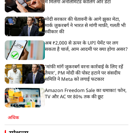
में मिलेगा अनलिमिटेड कॉलिंग और डेटा
मोदी सरकार की चेतावनी के आगे झुका मेटा,
मार्क ज़ुकरबर्ग ने भारत से मांगी माफ़ी, गलती भी
स्वीकार की
अब ₹2,000 से ऊपर के UPI पेमेंट पर लग
सकता है चार्ज, आम आदमी पर क्या होगा असर?
‘मांफी मांगें जुकरबर्ग वरना कार्रवाई के लिए रहें
तैयार’, PM मोदी की पोस्ट हटाने पर संसदीय
समिति ने Meta को लगाई फटकार
Amazon Freedom Sale का धमाका! फोन,
TV और AC पर 80% तक की छूट
अधिक