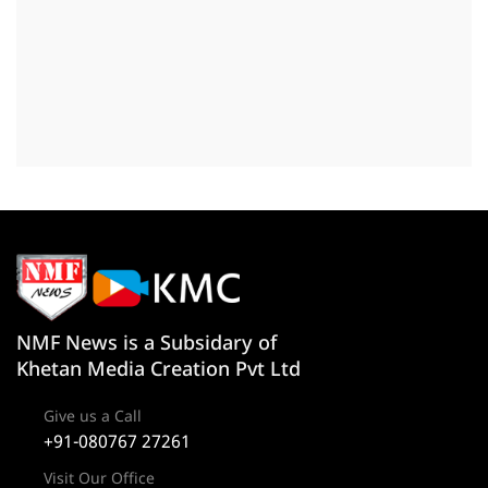
NMF News is a Subsidary of
Khetan Media Creation Pvt Ltd
Give us a Call
+91-080767 27261
Visit Our Office