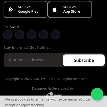
GET IT ON
GET IT ON
Google Play
App Store
Follow us
Stay Informed. Get Notified
Subscribe
Copyright © 2026 KMC PVT. LTD. All Rights Reserved.
Designed & Developed by
We use cookies to enhance your experience. You can
accept or reject tracking.