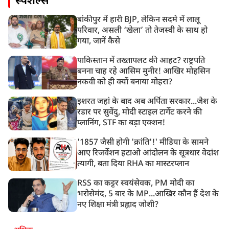
स्पेशल्स
बांकीपुर में हारी BJP, लेकिन सदमे में लालू
परिवार, असली ‘खेला’ तो तेजस्वी के साथ हो
गया, जानें कैसे
पाकिस्तान में तख्तापलट की आहट? राष्ट्रपति
बनना चाह रहे आसिम मुनीर! आखिर मोहसिन
नकवी को ही क्यों बनाया मोहरा?
इशरत जहां के बाद अब अर्पिता सरकार...जैश के
रडार पर सुवेंदु, मोदी स्टाइल टार्गेट करने की
प्लानिंग, STF का बड़ा एक्शन!
'1857 जैसी होगी 'क्रांति'!' मीडिया के सामने
आए रिजर्वेशन हटाओ आंदोलन के सूत्रधार वेदांश
त्यागी, बता दिया RHA का मास्टरप्लान
RSS का कट्टर स्वयंसेवक, PM मोदी का
भरोसेमंद, 5 बार के MP...आखिर कौन हैं देश के
नए शिक्षा मंत्री प्रह्लाद जोशी?