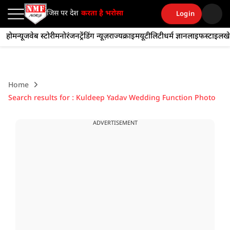
जिस पर देश
करता है भरोसा
Login
होम
न्यूज
वेब स्टोरी
मनोरंजन
ट्रेंडिंग न्यूज़
राज्य
क्राइम
यूटीलिटी
धर्म ज्ञान
लाइफस्टाइल
ख
Home
Search results for : Kuldeep Yadav Wedding Function Photo
ADVERTISEMENT