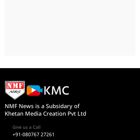
NMF News is a Subsidary of
Khetan Media Creation Pvt Ltd
Give us a Call
+91-080767 27261