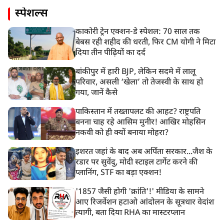
स्पेशल्स
काकोरी ट्रेन एक्शन-डे स्पेशल: 70 साल तक
बेबस रही शहीद की धरती, फिर CM योगी ने मिटा
दिया तीन पीढ़ियों का दर्द
बांकीपुर में हारी BJP, लेकिन सदमे में लालू
परिवार, असली ‘खेला’ तो तेजस्वी के साथ हो
गया, जानें कैसे
पाकिस्तान में तख्तापलट की आहट? राष्ट्रपति
बनना चाह रहे आसिम मुनीर! आखिर मोहसिन
नकवी को ही क्यों बनाया मोहरा?
इशरत जहां के बाद अब अर्पिता सरकार...जैश के
रडार पर सुवेंदु, मोदी स्टाइल टार्गेट करने की
प्लानिंग, STF का बड़ा एक्शन!
'1857 जैसी होगी 'क्रांति'!' मीडिया के सामने
आए रिजर्वेशन हटाओ आंदोलन के सूत्रधार वेदांश
त्यागी, बता दिया RHA का मास्टरप्लान