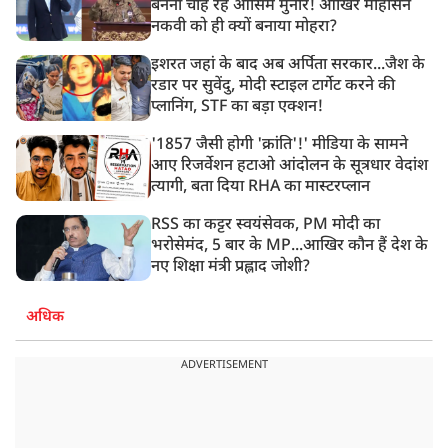
बनना चाह रहे आसिम मुनीर! आखिर मोहसिन
नकवी को ही क्यों बनाया मोहरा?
इशरत जहां के बाद अब अर्पिता सरकार...जैश के
रडार पर सुवेंदु, मोदी स्टाइल टार्गेट करने की
प्लानिंग, STF का बड़ा एक्शन!
'1857 जैसी होगी 'क्रांति'!' मीडिया के सामने
आए रिजर्वेशन हटाओ आंदोलन के सूत्रधार वेदांश
त्यागी, बता दिया RHA का मास्टरप्लान
RSS का कट्टर स्वयंसेवक, PM मोदी का
भरोसेमंद, 5 बार के MP...आखिर कौन हैं देश के
नए शिक्षा मंत्री प्रह्लाद जोशी?
अधिक
ADVERTISEMENT