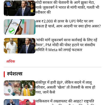
मोदी सरकार की चेतावनी के आगे झुका मेटा,
मार्क ज़ुकरबर्ग ने भारत से मांगी माफ़ी, गलती भी
स्वीकार की
अब ₹2,000 से ऊपर के UPI पेमेंट पर लग
सकता है चार्ज, आम आदमी पर क्या होगा असर?
‘मांफी मांगें जुकरबर्ग वरना कार्रवाई के लिए रहें
तैयार’, PM मोदी की पोस्ट हटाने पर संसदीय
समिति ने Meta को लगाई फटकार
अधिक
स्पेशल्स
बांकीपुर में हारी BJP, लेकिन सदमे में लालू
परिवार, असली ‘खेला’ तो तेजस्वी के साथ हो
गया, जानें कैसे
पाकिस्तान में तख्तापलट की आहट? राष्ट्रपति