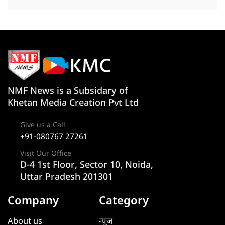
NMF News is a Subsidary of
Khetan Media Creation Pvt Ltd
Give us a Call
+91-080767 27261
Visit Our Office
D-4 1st Floor, Sector 10, Noida,
Uttar Pradesh 201301
Company
Category
About us
न्यूज