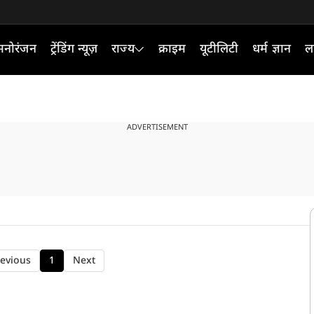
मनोरंजन
ट्रेंडिंग न्यूज़
राज्य
क्राइम
यूटीलिटी
धर्म ज्ञान
ल
ADVERTISEMENT
evious
1
Next