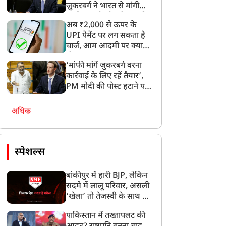
ज़ुकरबर्ग ने भारत से मांगी
माफ़ी, गलती भी स्वीकार की
अब ₹2,000 से ऊपर के
UPI पेमेंट पर लग सकता है
चार्ज, आम आदमी पर क्या
होगा असर?
‘मांफी मांगें जुकरबर्ग वरना
कार्रवाई के लिए रहें तैयार’,
PM मोदी की पोस्ट हटाने पर
संसदीय समिति ने Meta को
लगाई फटकार
अधिक
स्पेशल्स
बांकीपुर में हारी BJP, लेकिन
सदमे में लालू परिवार, असली
‘खेला’ तो तेजस्वी के साथ हो
गया, जानें कैसे
पाकिस्तान में तख्तापलट की