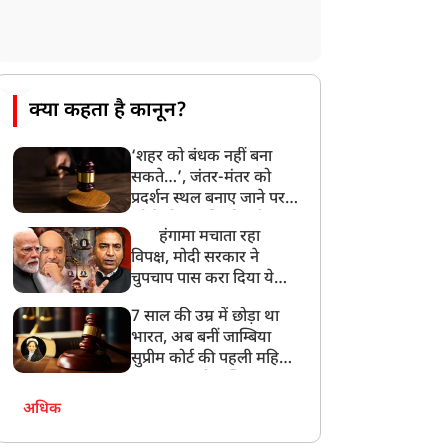
उत्तराखंड: हरिद्वार में गंगा उफान पर, जलस्तर में
बढ़ोतरी
8:18 AM
UP: लखनऊ में चलती कार में लगी आग, युवक
की जिंदा जलकर मौत
क्या कहता है कानून?
‘शहर को बंधक नहीं बना
सकते…’, जंतर-मंतर को
प्रदर्शन स्थल बनाए जाने पर
कोर्ट को आपत्ति, दिल्ली
हंगामा मचाता रहा
पुलिस से मांगा जवाब
विपक्ष, मोदी सरकार ने
चुपचाप पास करा दिया ये
तगड़ा कानून ! Ashwini
7 साल की उम्र में छोड़ा था
Upadhyay
भारत, अब बनीं जाम्बिया
सुप्रीम कोर्ट की पहली महिला
जज… कहानी जस्टिस आभा
नायर पटेल की
अधिक