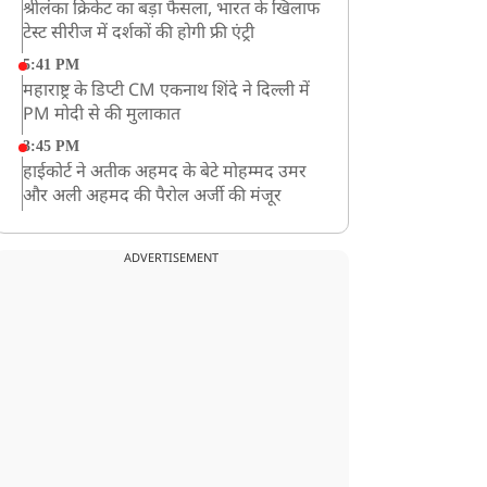
श्रीलंका क्रिकेट का बड़ा फैसला, भारत के खिलाफ
टेस्ट सीरीज में दर्शकों की होगी फ्री एंट्री
5:41 PM
महाराष्ट्र के डिप्टी CM एकनाथ शिंदे ने दिल्ली में
PM मोदी से की मुलाकात
3:45 PM
हाईकोर्ट ने अतीक अहमद के बेटे मोहम्मद उमर
और अली अहमद की पैरोल अर्जी की मंजूर
12:59 PM
CM योगी का सपा पर हमला, कहा- वोट बैंक की
ADVERTISEMENT
राजनीति ने कारीगरों का सम्मान छीना
10:57 AM
रांची में अनशनकारी राहुल की तबीयत बिगड़ी!
अस्पताल में कराया गया भर्ती
9:20 AM
CBI का बड़ा खुलासा, NTA के एक्सपर्ट्स ने ही
लीक कराया NEET-UG का पेपर
8:19 AM