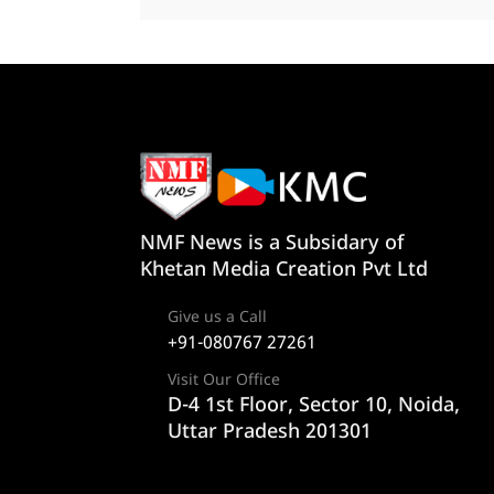
NMF News is a Subsidary of
Khetan Media Creation Pvt Ltd
Give us a Call
+91-080767 27261
Visit Our Office
D-4 1st Floor, Sector 10, Noida,
Uttar Pradesh 201301