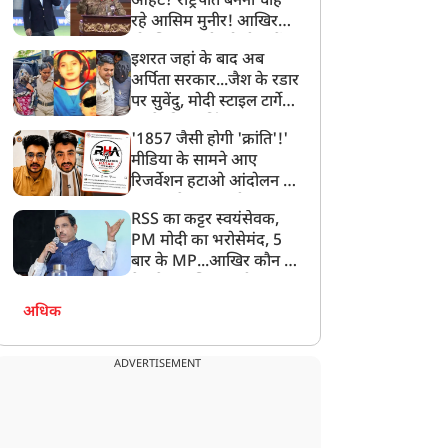
आहट? राष्ट्रपति बनना चाह
रहे आसिम मुनीर! आखिर
मोहसिन नकवी को ही क्यों
इशरत जहां के बाद अब
बनाया मोहरा?
अर्पिता सरकार...जैश के रडार
पर सुवेंदु, मोदी स्टाइल टार्गेट
करने की प्लानिंग, STF का
'1857 जैसी होगी 'क्रांति'!'
बड़ा एक्शन!
मीडिया के सामने आए
रिजर्वेशन हटाओ आंदोलन के
सूत्रधार वेदांश त्यागी, बता
RSS का कट्टर स्वयंसेवक,
दिया RHA का मास्टरप्लान
PM मोदी का भरोसेमंद, 5
बार के MP...आखिर कौन हैं
देश के नए शिक्षा मंत्री प्रह्लाद
जोशी?
अधिक
ADVERTISEMENT