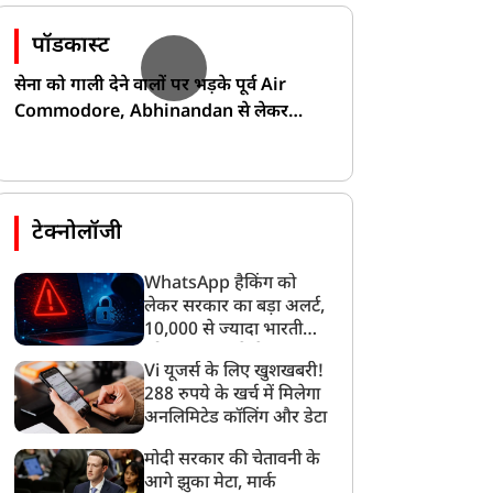
पॉडकास्ट
सेना को गाली देने वालों पर भड़के पूर्व Air
Commodore, Abhinandan से लेकर
Pakistan के डर की खोली पोल!
टेक्नोलॉजी
WhatsApp हैकिंग को
लेकर सरकार का बड़ा अलर्ट,
10,000 से ज्यादा भारतीयों
को साइबर हमले से बचाया
Vi यूजर्स के लिए खुशखबरी!
गया
288 रुपये के खर्च में मिलेगा
अनलिमिटेड कॉलिंग और डेटा
मोदी सरकार की चेतावनी के
आगे झुका मेटा, मार्क