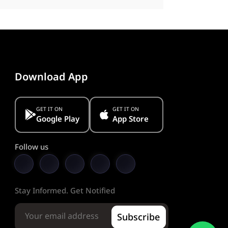
Download App
GET IT ON
GET IT ON
Google Play
App Store
Follow us
Stay Informed. Get Notified
Subscribe