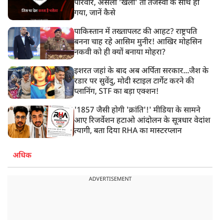
परिवार, असली ‘खेला’ तो तेजस्वी के साथ हो
गया, जानें कैसे
पाकिस्तान में तख्तापलट की आहट? राष्ट्रपति
बनना चाह रहे आसिम मुनीर! आखिर मोहसिन
नकवी को ही क्यों बनाया मोहरा?
इशरत जहां के बाद अब अर्पिता सरकार...जैश के
रडार पर सुवेंदु, मोदी स्टाइल टार्गेट करने की
प्लानिंग, STF का बड़ा एक्शन!
'1857 जैसी होगी 'क्रांति'!' मीडिया के सामने
आए रिजर्वेशन हटाओ आंदोलन के सूत्रधार वेदांश
त्यागी, बता दिया RHA का मास्टरप्लान
अधिक
ADVERTISEMENT