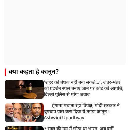
देशभर में आज से 'हर घर तिरंगा' अभियान, सीएम योगी लखनऊ
में करेंगे यात्रा का शुभारंभ
8:21 AM
गाज़ियाबाद में मुठभेड़, 3 ड्रग तस्कर गिरफ्तार, 21 किलो गांजा
बरामद
क्या कहता है कानून?
‘शहर को बंधक नहीं बना सकते…’, जंतर-मंतर
को प्रदर्शन स्थल बनाए जाने पर कोर्ट को आपत्ति,
दिल्ली पुलिस से मांगा जवाब
हंगामा मचाता रहा विपक्ष, मोदी सरकार ने
चुपचाप पास करा दिया ये तगड़ा कानून !
Ashwini Upadhyay
7 साल की उम्र में छोड़ा था भारत, अब बनीं