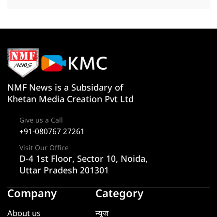
NMF News is a Subsidary of
Khetan Media Creation Pvt Ltd
Give us a Call
+91-080767 27261
Visit Our Office
D-4 1st Floor, Sector 10, Noida,
Uttar Pradesh 201301
Company
Category
About us
न्यूज