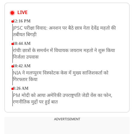
LIVE
12:16 PM
JPSC परीक्षा विवाद: अनशन पर बैठे छात्र नेता देवेंद्र महतो की
तबीयत बिगड़ी
10:44 AM
रांचीः छात्रों के समर्थन में विधायक जयराम महतो ने शुरू किया
निर्जला उपवास
10:42 AM
NIA ने मलप्पुरम विस्फोटक केस में मुख्य साजिशकर्ता को
गिरफ्तार किया
8:26 AM
PM मोदी को आया अमेरिकी उपराष्ट्रपति जेडी वेंस का फोन,
रणनीतिक मुद्दों पर हुई बात
8:23 AM
रांची: छात्रों और झारखंड सरकार के बीच आज होगी तीसरे दौर
ADVERTISEMENT
की बातचीत
8:22 AM