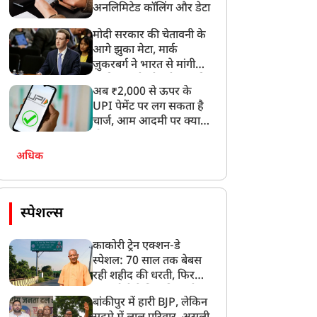
अनलिमिटेड कॉलिंग और डेटा
मोदी सरकार की चेतावनी के
आगे झुका मेटा, मार्क
ज़ुकरबर्ग ने भारत से मांगी
माफ़ी, गलती भी स्वीकार की
अब ₹2,000 से ऊपर के
UPI पेमेंट पर लग सकता है
चार्ज, आम आदमी पर क्या
होगा असर?
अधिक
स्पेशल्स
काकोरी ट्रेन एक्शन-डे
स्पेशल: 70 साल तक बेबस
रही शहीद की धरती, फिर
CM योगी ने मिटा दिया तीन
बांकीपुर में हारी BJP, लेकिन
पीढ़ियों का दर्द