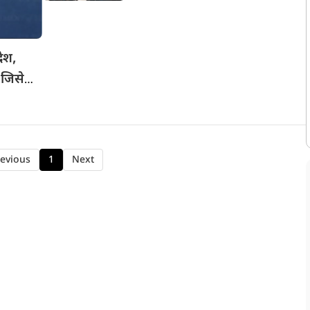
तेहरान पर निर्भर
देश,
 जिसे
evious
1
Next