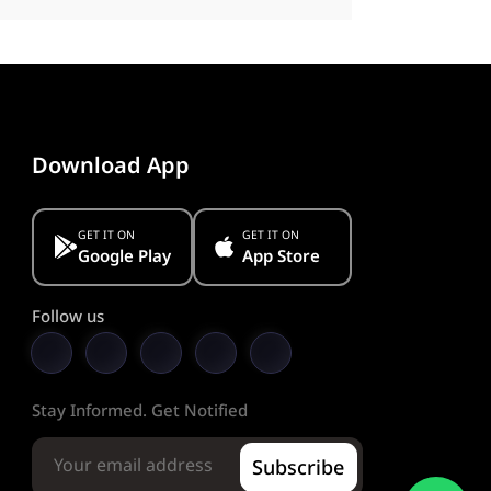
Download App
GET IT ON
GET IT ON
Google Play
App Store
Follow us
Stay Informed. Get Notified
Subscribe