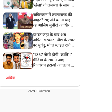
सदमे में लालू परिवार, असली
‘खेला’ तो तेजस्वी के साथ हो
गया, जानें कैसे
पाकिस्तान में तख्तापलट की
आहट? राष्ट्रपति बनना चाह
रहे आसिम मुनीर! आखिर
मोहसिन नकवी को ही क्यों
इशरत जहां के बाद अब
बनाया मोहरा?
अर्पिता सरकार...जैश के रडार
पर सुवेंदु, मोदी स्टाइल टार्गेट
करने की प्लानिंग, STF का
'1857 जैसी होगी 'क्रांति'!'
बड़ा एक्शन!
मीडिया के सामने आए
रिजर्वेशन हटाओ आंदोलन के
सूत्रधार वेदांश त्यागी, बता
दिया RHA का मास्टरप्लान
अधिक
ADVERTISEMENT