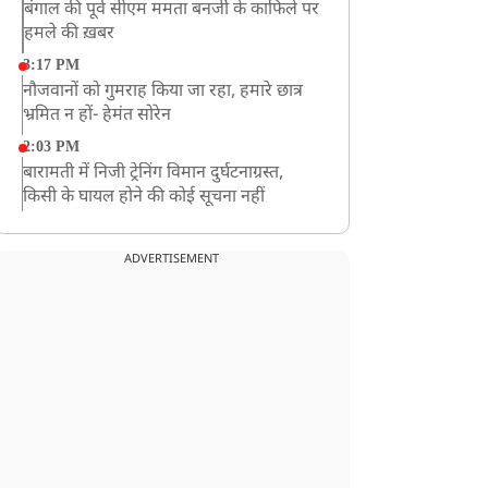
बंगाल की पूर्व सीएम ममता बनर्जी के काफिले पर
हमले की ख़बर
3:17 PM
नौजवानों को गुमराह किया जा रहा, हमारे छात्र
भ्रमित न हों- हेमंत सोरेन
2:03 PM
बारामती में निजी ट्रेनिंग विमान दुर्घटनाग्रस्त,
किसी के घायल होने की कोई सूचना नहीं
12:16 PM
JPSC परीक्षा विवाद: अनशन पर बैठे छात्र नेता
ADVERTISEMENT
देवेंद्र महतो की तबीयत बिगड़ी
10:44 AM
रांचीः छात्रों के समर्थन में विधायक जयराम महतो
ने शुरू किया निर्जला उपवास
10:42 AM
NIA ने मलप्पुरम विस्फोटक केस में मुख्य
साजिशकर्ता को गिरफ्तार किया
8:26 AM