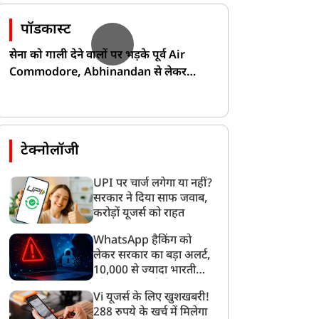
पॉडकास्ट
सेना को गाली देने वालों पर भड़के पूर्व Air
Commodore, Abhinandan से लेकर
Pakistan के डर की खोली पोल!
टेक्नोलॉजी
UPI पर चार्ज लगेगा या नहीं?
सरकार ने दिया साफ जवाब,
करोड़ों यूजर्स को राहत
WhatsApp हैकिंग को
लेकर सरकार का बड़ा अलर्ट,
10,000 से ज्यादा भारतीयों
को साइबर हमले से बचाया
Vi यूजर्स के लिए खुशखबरी!
गया
288 रुपये के खर्च में मिलेगा