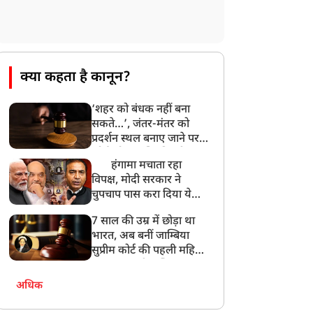
PM मोदी को आया अमेरिकी उपराष्ट्रपति जेडी
वेंस का फोन, रणनीतिक मुद्दों पर हुई बात
8:23 AM
रांची: छात्रों और झारखंड सरकार के बीच आज
होगी तीसरे दौर की बातचीत
क्या कहता है कानून?
8:22 AM
‘शहर को बंधक नहीं बना
देशभर में आज से 'हर घर तिरंगा' अभियान,
सकते…’, जंतर-मंतर को
सीएम योगी लखनऊ में करेंगे यात्रा का शुभारंभ
प्रदर्शन स्थल बनाए जाने पर
कोर्ट को आपत्ति, दिल्ली
हंगामा मचाता रहा
पुलिस से मांगा जवाब
विपक्ष, मोदी सरकार ने
चुपचाप पास करा दिया ये
तगड़ा कानून ! Ashwini
7 साल की उम्र में छोड़ा था
Upadhyay
भारत, अब बनीं जाम्बिया
सुप्रीम कोर्ट की पहली महिला
जज… कहानी जस्टिस आभा
नायर पटेल की
अधिक