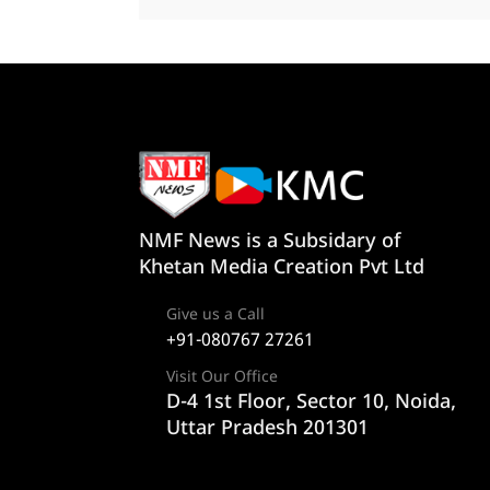
NMF News is a Subsidary of
Khetan Media Creation Pvt Ltd
Give us a Call
+91-080767 27261
Visit Our Office
D-4 1st Floor, Sector 10, Noida,
Uttar Pradesh 201301