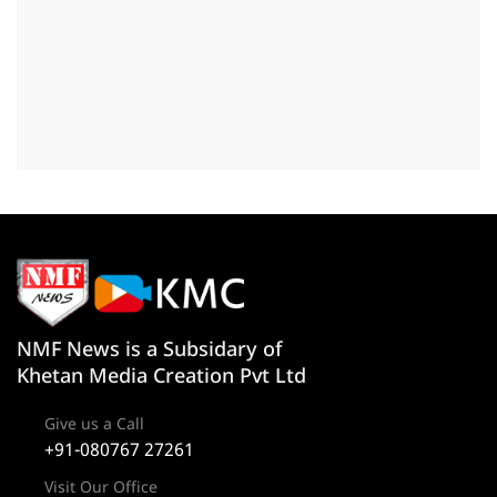
NMF News is a Subsidary of
Khetan Media Creation Pvt Ltd
Give us a Call
+91-080767 27261
Visit Our Office