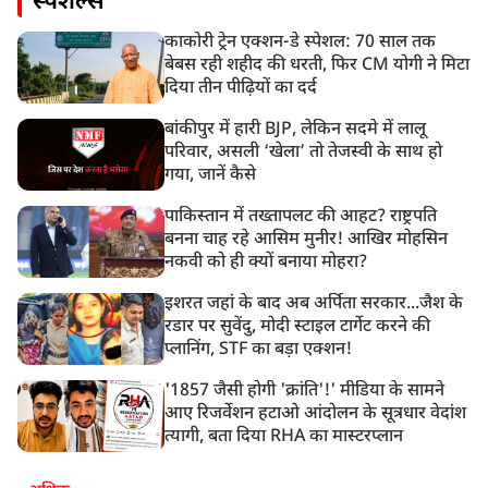
स्पेशल्स
काकोरी ट्रेन एक्शन-डे स्पेशल: 70 साल तक
बेबस रही शहीद की धरती, फिर CM योगी ने मिटा
दिया तीन पीढ़ियों का दर्द
बांकीपुर में हारी BJP, लेकिन सदमे में लालू
परिवार, असली ‘खेला’ तो तेजस्वी के साथ हो
गया, जानें कैसे
पाकिस्तान में तख्तापलट की आहट? राष्ट्रपति
बनना चाह रहे आसिम मुनीर! आखिर मोहसिन
नकवी को ही क्यों बनाया मोहरा?
इशरत जहां के बाद अब अर्पिता सरकार...जैश के
रडार पर सुवेंदु, मोदी स्टाइल टार्गेट करने की
प्लानिंग, STF का बड़ा एक्शन!
'1857 जैसी होगी 'क्रांति'!' मीडिया के सामने
आए रिजर्वेशन हटाओ आंदोलन के सूत्रधार वेदांश
त्यागी, बता दिया RHA का मास्टरप्लान