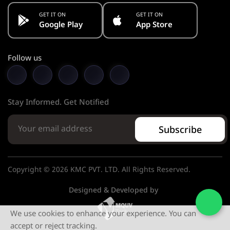
GET IT ON
GET IT ON
Google Play
App Store
Follow us
Stay Informed. Get Notified
Subscribe
Copyright © 2026 KMC PVT. LTD. All Rights Reserved.
Designed & Developed by
We use cookies to enhance your experience. You can
accept or reject tracking.