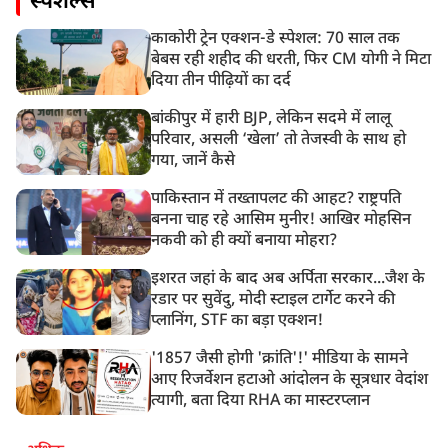
स्पेशल्स
काकोरी ट्रेन एक्शन-डे स्पेशल: 70 साल तक
बेबस रही शहीद की धरती, फिर CM योगी ने मिटा
दिया तीन पीढ़ियों का दर्द
बांकीपुर में हारी BJP, लेकिन सदमे में लालू
परिवार, असली ‘खेला’ तो तेजस्वी के साथ हो
गया, जानें कैसे
पाकिस्तान में तख्तापलट की आहट? राष्ट्रपति
बनना चाह रहे आसिम मुनीर! आखिर मोहसिन
नकवी को ही क्यों बनाया मोहरा?
इशरत जहां के बाद अब अर्पिता सरकार...जैश के
रडार पर सुवेंदु, मोदी स्टाइल टार्गेट करने की
प्लानिंग, STF का बड़ा एक्शन!
'1857 जैसी होगी 'क्रांति'!' मीडिया के सामने
आए रिजर्वेशन हटाओ आंदोलन के सूत्रधार वेदांश
त्यागी, बता दिया RHA का मास्टरप्लान