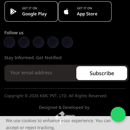
GET IT ON
GET IT ON
Google Play
App Store
Follow us
Stay Informed. Get Notified
Subscribe
Copyright © 2026 KMC PVT. LTD. All Rights Reserved.
Designed & Developed by
We use cookies to enhance your experience. You can
accept or reject tracking.