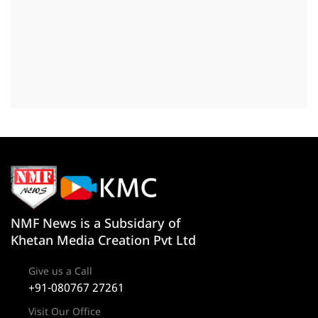
NMF News is a Subsidary of
Khetan Media Creation Pvt Ltd
Give us a Call
+91-080767 27261
Visit Our Office