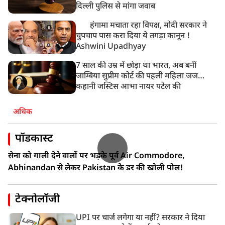
दिल्ली में AAP विधायक अजय दत्त के दक्षिणपुरी स्थित दफ़्तर के
दिल्ली पुलिस से मांगा जवाब
बाहर BJP का प्रदर्शन
हंगामा मचाता रहा विपक्ष, मोदी सरकार ने
चुपचाप पास करा दिया ये तगड़ा कानून !
Ashwini Upadhyay
7 साल की उम्र में छोड़ा था भारत, अब बनीं
जाम्बिया सुप्रीम कोर्ट की पहली महिला जज…
कहानी जस्टिस आभा नायर पटेल की
अधिक
पॉडकास्ट
सेना को गाली देने वालों पर भड़के पूर्व Air Commodore,
Abhinandan से लेकर Pakistan के डर की खोली पोल!
टेक्नोलॉजी
UPI पर चार्ज लगेगा या नहीं? सरकार ने दिया