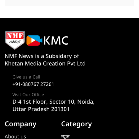
NMF News is a Subsidary of
Khetan Media Creation Pvt Ltd
Give us a Call
+91-080767 27261
Visit Our Office
D-4 1st Floor, Sector 10, Noida,
Uttar Pradesh 201301
Company
Category
About us
न्यूज