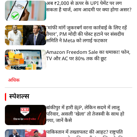
अब ₹2,000 से ऊपर के UPI पेमेंट पर लग
सकता है चार्ज, आम आदमी पर क्या होगा असर?
‘मांफी मांगें जुकरबर्ग वरना कार्रवाई के लिए रहें
तैयार’, PM मोदी की पोस्ट हटाने पर संसदीय
समिति ने Meta को लगाई फटकार
Amazon Freedom Sale का धमाका! फोन,
TV और AC पर 80% तक की छूट
अधिक
स्पेशल्स
बांकीपुर में हारी BJP, लेकिन सदमे में लालू
परिवार, असली ‘खेला’ तो तेजस्वी के साथ हो
गया, जानें कैसे
पाकिस्तान में तख्तापलट की आहट? राष्ट्रपति