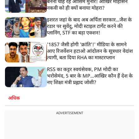
बनना चाह रहे आसिम मुनीर! आखिर मोहसिन
नकवी को ही क्यों बनाया मोहरा?
इशरत जहां के बाद अब अर्पिता सरकार...जैश के
रडार पर सुवेंदु, मोदी स्टाइल टार्गेट करने की
प्लानिंग, STF का बड़ा एक्शन!
'1857 जैसी होगी 'क्रांति'!' मीडिया के सामने
आए रिजर्वेशन हटाओ आंदोलन के सूत्रधार वेदांश
त्यागी, बता दिया RHA का मास्टरप्लान
RSS का कट्टर स्वयंसेवक, PM मोदी का
भरोसेमंद, 5 बार के MP...आखिर कौन हैं देश के
नए शिक्षा मंत्री प्रह्लाद जोशी?
अधिक
ADVERTISEMENT