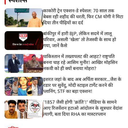
स्पेशल्स
काकोरी ट्रेन एक्शन-डे स्पेशल: 70 साल तक
बेबस रही शहीद की धरती, फिर CM योगी ने मिटा
दिया तीन पीढ़ियों का दर्द
बांकीपुर में हारी BJP, लेकिन सदमे में लालू
परिवार, असली ‘खेला’ तो तेजस्वी के साथ हो
गया, जानें कैसे
पाकिस्तान में तख्तापलट की आहट? राष्ट्रपति
बनना चाह रहे आसिम मुनीर! आखिर मोहसिन
नकवी को ही क्यों बनाया मोहरा?
इशरत जहां के बाद अब अर्पिता सरकार...जैश के
रडार पर सुवेंदु, मोदी स्टाइल टार्गेट करने की
प्लानिंग, STF का बड़ा एक्शन!
'1857 जैसी होगी 'क्रांति'!' मीडिया के सामने
आए रिजर्वेशन हटाओ आंदोलन के सूत्रधार वेदांश
त्यागी, बता दिया RHA का मास्टरप्लान