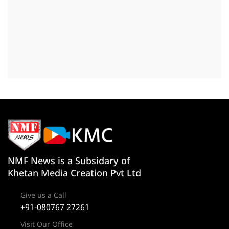
NMF News is a Subsidary of
Khetan Media Creation Pvt Ltd
Give us a Call
+91-080767 27261
Visit Our Office