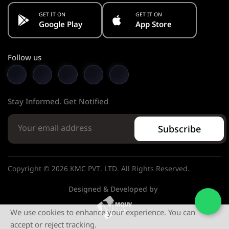
GET IT ON
GET IT ON
Google Play
App Store
Follow us
Stay Informed. Get Notified
Subscribe
Copyright © 2026 KMC PVT. LTD. All Rights Reserved.
Designed & Developed by
We use cookies to enhance your experience. You can
accept or reject tracking.