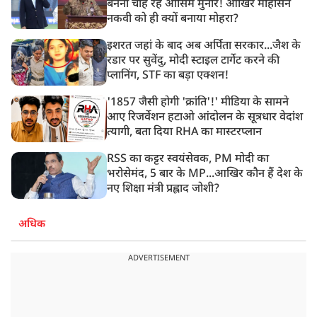
बनना चाह रहे आसिम मुनीर! आखिर मोहसिन
नकवी को ही क्यों बनाया मोहरा?
इशरत जहां के बाद अब अर्पिता सरकार...जैश के
रडार पर सुवेंदु, मोदी स्टाइल टार्गेट करने की
प्लानिंग, STF का बड़ा एक्शन!
'1857 जैसी होगी 'क्रांति'!' मीडिया के सामने
आए रिजर्वेशन हटाओ आंदोलन के सूत्रधार वेदांश
त्यागी, बता दिया RHA का मास्टरप्लान
RSS का कट्टर स्वयंसेवक, PM मोदी का
भरोसेमंद, 5 बार के MP...आखिर कौन हैं देश के
नए शिक्षा मंत्री प्रह्लाद जोशी?
अधिक
ADVERTISEMENT