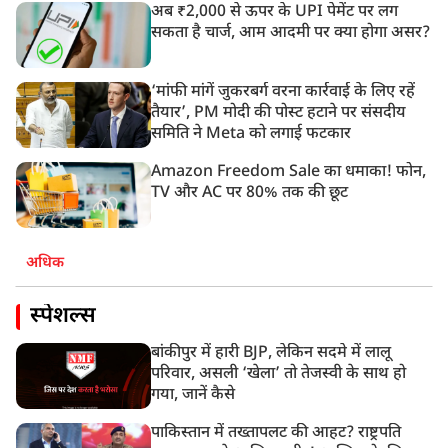
अब ₹2,000 से ऊपर के UPI पेमेंट पर लग
सकता है चार्ज, आम आदमी पर क्या होगा असर?
‘मांफी मांगें जुकरबर्ग वरना कार्रवाई के लिए रहें
तैयार’, PM मोदी की पोस्ट हटाने पर संसदीय
समिति ने Meta को लगाई फटकार
Amazon Freedom Sale का धमाका! फोन,
TV और AC पर 80% तक की छूट
अधिक
स्पेशल्स
बांकीपुर में हारी BJP, लेकिन सदमे में लालू
परिवार, असली ‘खेला’ तो तेजस्वी के साथ हो
गया, जानें कैसे
पाकिस्तान में तख्तापलट की आहट? राष्ट्रपति