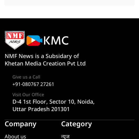
NMF News is a Subsidary of
Khetan Media Creation Pvt Ltd
Give us a Call
+91-080767 27261
Visit Our Office
D-4 1st Floor, Sector 10, Noida,
Uttar Pradesh 201301
Company
Category
About us
न्यूज