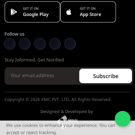
GET IT ON
GET IT ON
Google Play
App Store
Follow us
Stay Informed. Get Notified
Subscribe
Copyright © 2026 KMC PVT. LTD. All Rights Reserved.
Designed & Developed by
We use cookies to enhance your experience. You can
accept or reject tracking.