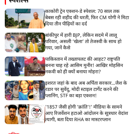
स्पेशल्स
काकोरी ट्रेन एक्शन-डे स्पेशल: 70 साल तक
बेबस रही शहीद की धरती, फिर CM योगी ने मिटा
दिया तीन पीढ़ियों का दर्द
बांकीपुर में हारी BJP, लेकिन सदमे में लालू
परिवार, असली ‘खेला’ तो तेजस्वी के साथ हो
गया, जानें कैसे
पाकिस्तान में तख्तापलट की आहट? राष्ट्रपति
बनना चाह रहे आसिम मुनीर! आखिर मोहसिन
नकवी को ही क्यों बनाया मोहरा?
इशरत जहां के बाद अब अर्पिता सरकार...जैश के
रडार पर सुवेंदु, मोदी स्टाइल टार्गेट करने की
प्लानिंग, STF का बड़ा एक्शन!
'1857 जैसी होगी 'क्रांति'!' मीडिया के सामने
आए रिजर्वेशन हटाओ आंदोलन के सूत्रधार वेदांश
त्यागी, बता दिया RHA का मास्टरप्लान