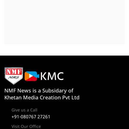
NMF News is a Subsidary of
Khetan Media Creation Pvt Ltd
Give us a Call
+91-080767 27261
Visit Our Office