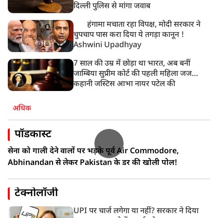
रांची: छात्रों और झारखंड सरकार के बीच आज होगी तीसरे दौर
दिल्ली पुलिस से मांगा जवाब
की बातचीत
हंगामा मचाता रहा विपक्ष, मोदी सरकार ने
चुपचाप पास करा दिया ये तगड़ा कानून !
Ashwini Upadhyay
7 साल की उम्र में छोड़ा था भारत, अब बनीं
जाम्बिया सुप्रीम कोर्ट की पहली महिला जज…
कहानी जस्टिस आभा नायर पटेल की
अधिक
पॉडकास्ट
सेना को गाली देने वालों पर भड़के पूर्व Air Commodore,
Abhinandan से लेकर Pakistan के डर की खोली पोल!
टेक्नोलॉजी
UPI पर चार्ज लगेगा या नहीं? सरकार ने दिया